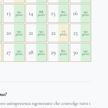
90
88
80
90
13
14
15
16
i
posti
posti
posti
posti
90
90
77
90
20
21
22
23
i
posti
posti
posti
posti
90
90
80
90
27
28
29
30
i
posti
posti
posti
posti
enso?
ivere un'esperienza rigenerante che coinvolge tutti i