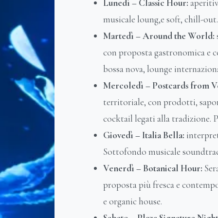
Lunedì – Classic Hour:
aperiti
musicale loung,e soft, chill-out.
Martedì – Around the World:
con proposta gastronomica e co
bossa nova, lounge internaziona
Mercoledì – Postcards from V
territoriale, con prodotti, sapor
cocktail legati alla tradizione. 
Giovedì – Italia Bella:
interpre
Sottofondo musicale soundtrack 
Venerdì – Botanical Hour:
Ser
proposta più fresca e contem
e organic house.