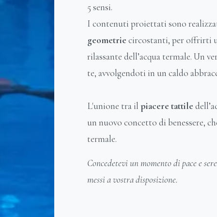
5 sensi.
I contenuti proiettati sono realizza
geometrie
circostanti, per offrirti 
rilassante dell’acqua termale. Un v
te, avvolgendoti in un caldo abbracc
L'unione tra il
piacere tattile
dell’a
un nuovo concetto di benessere, che
termale.
Concedetevi un momento di pace e seren
messi a vostra disposizione.