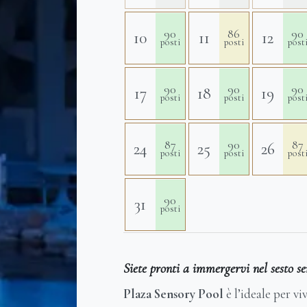
90
86
90
10
11
12
posti
posti
post
90
90
90
17
18
19
posti
posti
post
87
90
87
24
25
26
posti
posti
post
90
31
posti
Siete pronti a immergervi nel sesto s
Plaza Sensory Pool
è l’ideale per v