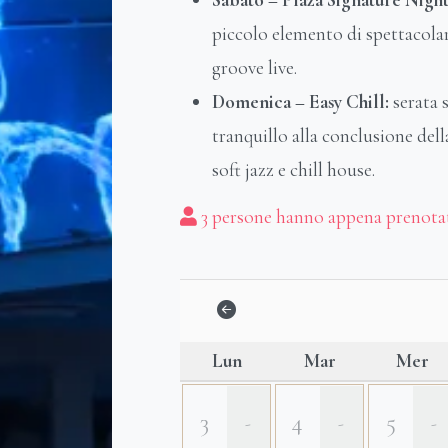
Sabato – Plaza Signature Night
piccolo elemento di spettacolar
groove live.
Domenica – Easy Chill:
serata 
tranquillo alla conclusione del
soft jazz e chill house.
3 persone hanno appena prenota
Lun
Mar
Mer
3
4
5
-
-
-