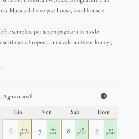
:
serata con musica live, cocktail signature e un
ità. Musica dal vivo jazz house, vocal house e
soft e semplice per accompagnarvi in modo
la settimana. Proposta musicale: ambient lounge,
to
Agosto 2026
Gio
Ven
Sab
Dom
63
86
78
90
6
7
8
9
posti
posti
posti
posti