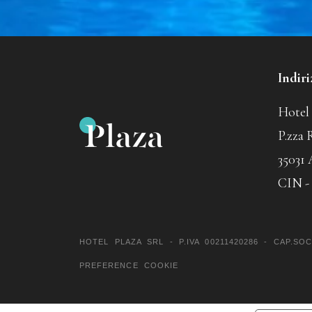
Indiri
Hotel 
P.zza 
35031
CIN -
HOTEL PLAZA SRL - P.IVA 00211420286 - CAP.SOC.
PREFERENCE COOKIE