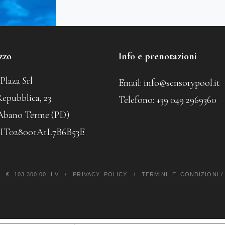
zzo
Info e prenotazioni
Plaza Srl
Email:
info@sensorypool.it
Repubblica, 23
Telefono:
+39 049 2969360
 Abano Terme (PD)
 IT028001A1L7B6B53E
 € 103.300,00 I.V
/
PRIVACY POLICY
/
TERMINI E CONDIZIONI
/